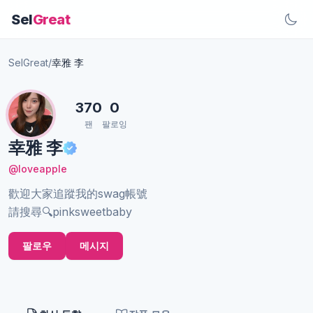
Sel
Great
SelGreat
/
幸雅 李
370
0
팬
팔로잉
幸雅 李
@loveapple
歡迎大家追蹤我的swag帳號
請搜尋🔍pinksweetbaby
팔로우
메시지