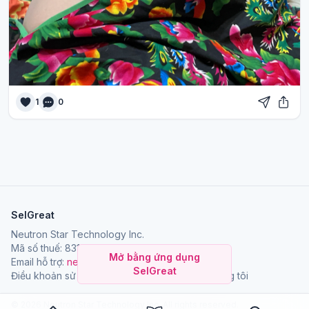
1
0
SelGreat
Neutron Star Technology Inc.
Mã số thuế: 83114084
Mở bằng ứng dụng
Email hỗ trợ:
neutronstar.ai@gmail.com
SelGreat
Điều khoản sử dụng
Chính sách bảo mật
Về chúng tôi
© 2026 Neutron Star Technology Inc. All rights reserved.