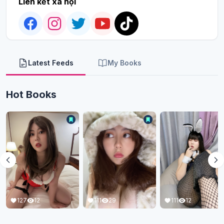
Liên kết xã hội
Latest Feeds
My Books
Hot Books
111
29
101
12
111
12