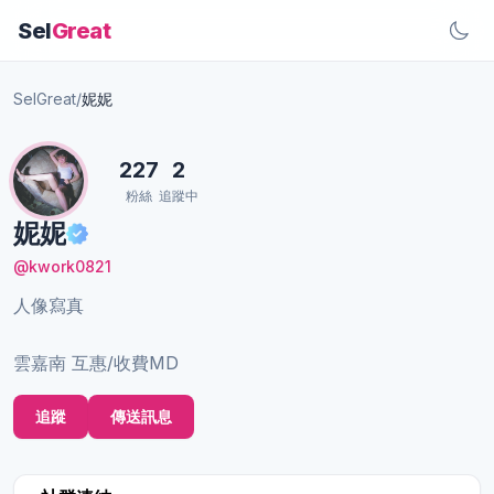
Sel
Great
SelGreat
/
妮妮
227
2
粉絲
追蹤中
妮妮
@kwork0821
人像寫真
雲嘉南 互惠/收費MD
追蹤
傳送訊息