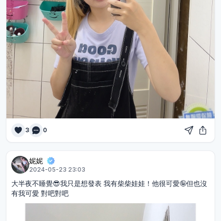
3
0
妮妮
2024-05-23 23:03
大半夜不睡覺😎我只是想發表 我有柴柴娃娃！他很可愛🤪但也沒
有我可愛 對吧對吧