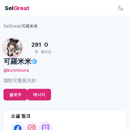
Sel
Great
SelGreat
/
可羅米米
291
0
팬
팔로잉
可羅米米
@kuromiuna
我吃可愛長大的
팔로우
메시지
소셜 링크