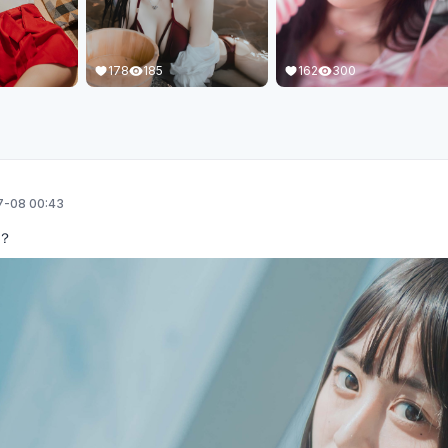
162
300
178
185
-08 00:43
？