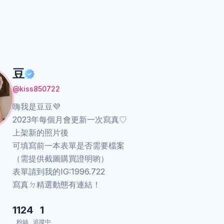
豆
@kiss850722
嗨我是豆豆💜
2023年每個月會更新一次寫真♡
上架新的照片後
可填寫前一本表單是否需要檔案
（需提供截圖購買證明喲）
表單請到我的IG:1996.722
寫真ㄉ精選動態有連結！
1124
1
粉絲
追蹤中