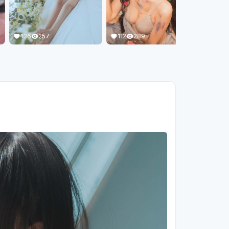
136
257
112
289
100