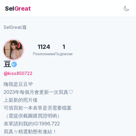
Sel
Great
SelGreat
/
豆
1124
1
Поклонники
Подписки
豆
@kiss850722
嗨我是豆豆💜
2023年每個月會更新一次寫真♡
上架新的照片後
可填寫前一本表單是否需要檔案
（需提供截圖購買證明喲）
表單請到我的IG:1996.722
寫真ㄉ精選動態有連結！