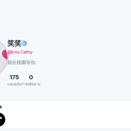
笑笑
@kiss.Cathy
我在桃園等你。
175
0
แฟนคลับ
กำลังติดตาม
ล