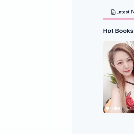
Latest 
Hot Books
17
6