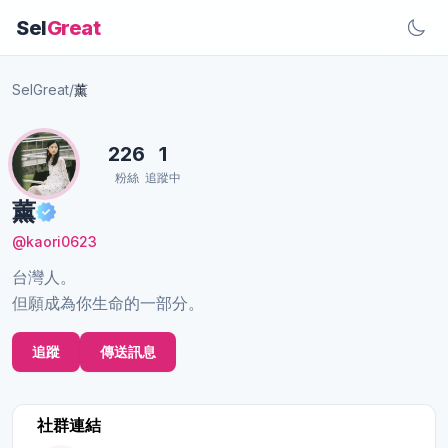
Sel
Great
SelGreat
/
薰
226
1
粉絲
追蹤中
薰
@kaori0623
台灣人。
但願成為你生命的一部分。
追蹤
傳送訊息
社群連結