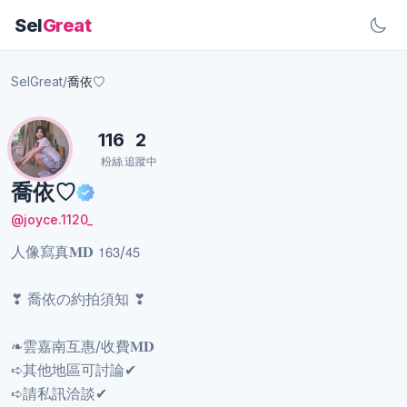
Sel
Great
SelGreat
/
喬依♡︎
116
2
粉絲
追蹤中
喬依♡︎
@joyce.1120_
人像寫真𝐌𝐃 𝟣𝟨𝟥/𝟦𝟧
❣︎ 喬依の約拍須知 ❣︎
❧雲嘉南互惠/收費𝐌𝐃
➪其他地區可討論✔︎
➪請私訊洽談✔︎