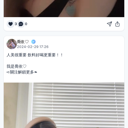
3
0
喬依♡︎
2024-02-29 17:26
人美很重要 飲料好喝更重要！！
我是喬依♡︎
➪關注解鎖更多❧