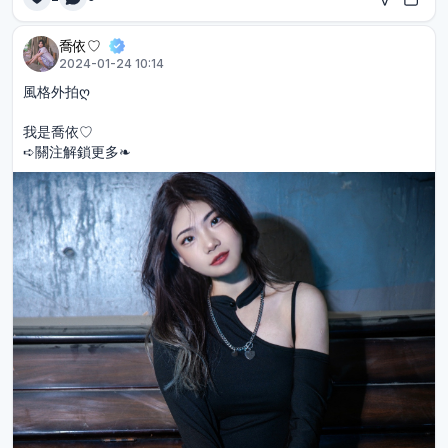
喬依♡︎
2024-01-24 10:14
風格外拍ღ
我是喬依♡︎
➪關注解鎖更多❧