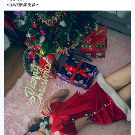
➪關注解鎖更多❧