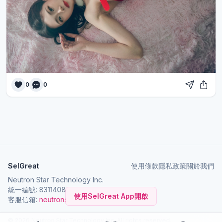
0
0
SelGreat
使用條款
隱私政策
關於我們
Neutron Star Technology Inc.
統一編號: 83114084
使用SelGreat App開啟
客服信箱:
neutronstar.ai@gmail.com
© 2026 Neutron Star Technology Inc. All rights reserved.