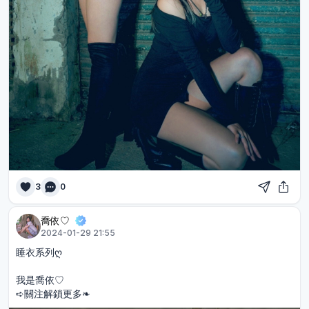
3
0
喬依♡︎
2024-01-29 21:55
睡衣系列ღ
我是喬依♡︎
➪關注解鎖更多❧