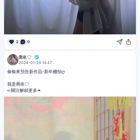
2
0
喬依♡︎
2024-01-29 14:47
偷偷來預告新作品-新年棚拍ღ
我是喬依♡︎
➪關注解鎖更多❧