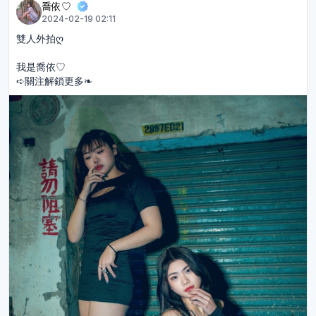
喬依♡︎
2024-02-19 02:11
雙人外拍ღ
我是喬依♡︎
➪關注解鎖更多❧