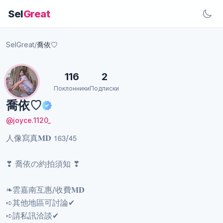
Sel
Great
SelGreat
/
喬依♡︎
116
2
Поклонники
Подписки
喬依♡︎
@joyce.1120_
人像寫真𝐌𝐃 𝟣𝟨𝟥/𝟦𝟧
❣︎ 喬依の約拍須知 ❣︎
❧雲嘉南互惠/收費𝐌𝐃
➪其他地區可討論✔︎
➪請私訊洽談✔︎