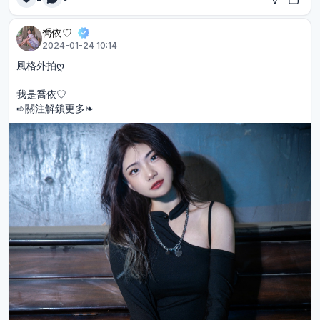
喬依♡︎
2024-01-24 10:14
風格外拍ღ
我是喬依♡︎
➪關注解鎖更多❧