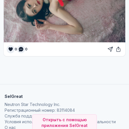
0
0
SelGreat
Neutron Star Technology Inc.
Регистрационный номер: 83114084
Служба поддержки:
neutronstar.ai@gmail.com
Открыть с помощью
Условия использования
Политика конфиденциальности
приложения SelGreat
О нас