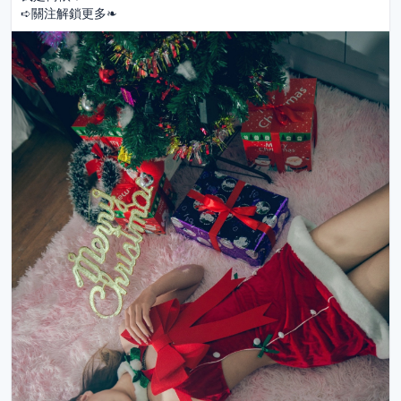
➪關注解鎖更多❧