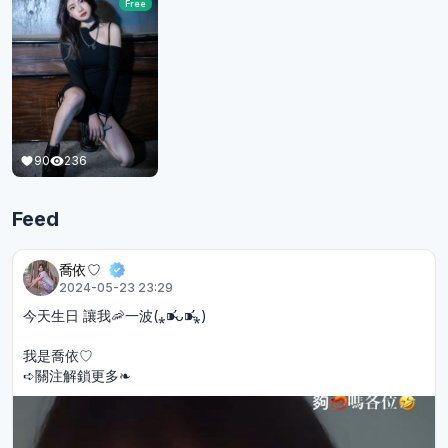
Free
90
236
Feed
喬依♡︎
2024-05-23 23:29
今天生日 讓我🦐一波(⁎⁍̴̛ᴗ⁍̴̛⁎)
我是喬依♡︎
➪關注解鎖更多❧