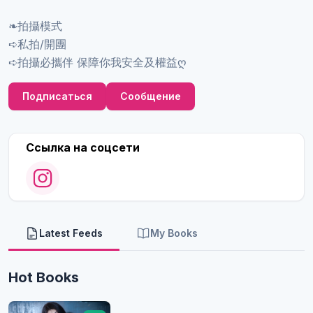
❧拍攝模式
➪私拍/開團
➪拍攝必攜伴 保障你我安全及權益ღ
Подписаться
Сообщение
Ссылка на соцсети
Latest Feeds
My Books
Hot Books