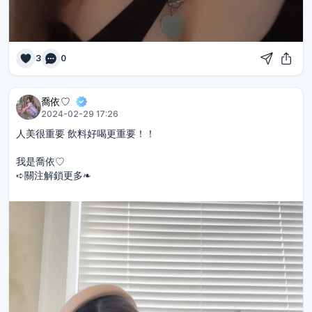
3
0
喬依♡︎
2024-02-29 17:26
人美很重要 飲料好喝更重要！！
我是喬依♡︎
➪關注解鎖更多❧