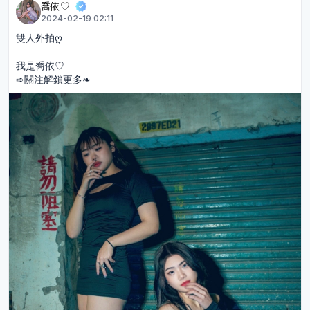
喬依♡︎
2024-02-19 02:11
雙人外拍ღ
我是喬依♡︎
➪關注解鎖更多❧