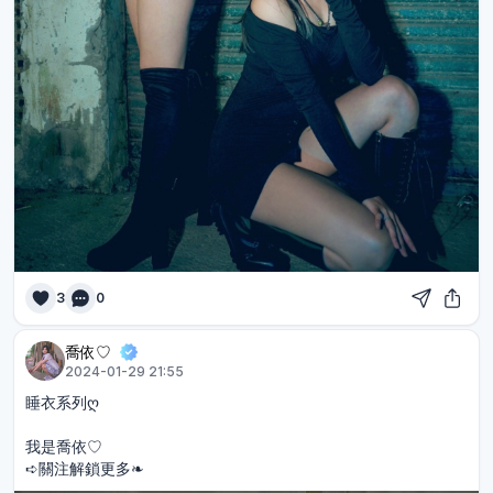
3
0
喬依♡︎
2024-01-29 21:55
睡衣系列ღ
我是喬依♡︎
➪關注解鎖更多❧