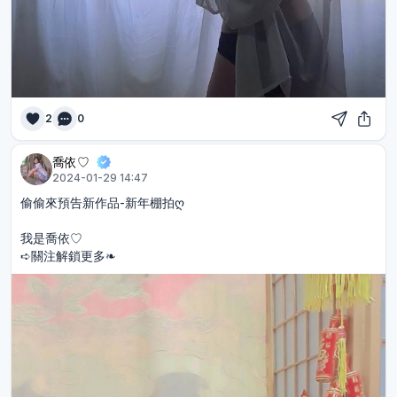
2
0
喬依♡︎
2024-01-29 14:47
偷偷來預告新作品-新年棚拍ღ
我是喬依♡︎
➪關注解鎖更多❧