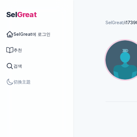
Sel
Great
SelGreat
/
i173
SelGreat에 로그인
추천
검색
切換主題