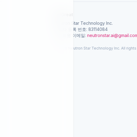
SelGreat
Neutron Star Technology Inc.
사업자 등록 번호: 83114084
고객지원 이메일:
neutronstar.ai@gmail.co
© 2026 Neutron Star Technology Inc. All rights