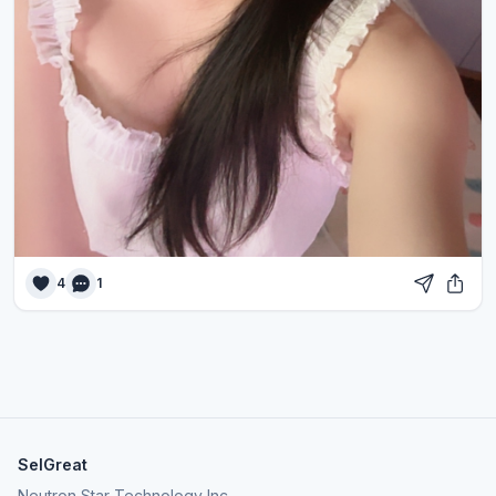
4
1
SelGreat
Neutron Star Technology Inc.