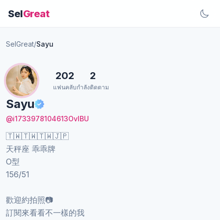
Sel
Great
SelGreat
/
Sayu
202
2
แฟนคลับ
กำลังติดตาม
Sayu
@i1733978104613OvIBU
🇹🇼🇹🇼🇹🇼🇯🇵
天秤座 乖乖牌
O型
156/51
歡迎約拍照📷
訂閱來看看不一樣的我