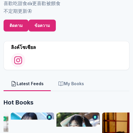
喜歡吃甜食🍰更喜歡被餵食
不定期更新🦋
ติดตาม
ข้อความ
ลิงค์โซเชียล
Latest Feeds
My Books
Hot Books
Free