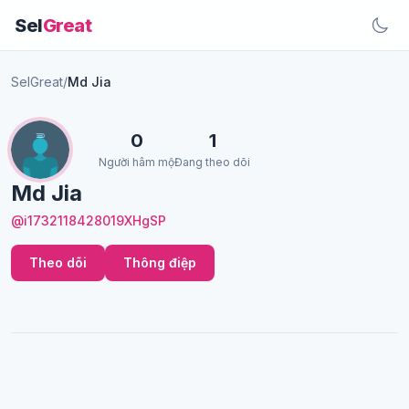
Sel
Great
SelGreat
/
Md Jia
0
1
Người hâm mộ
Đang theo dõi
Md Jia
@i1732118428019XHgSP
Theo dõi
Thông điệp