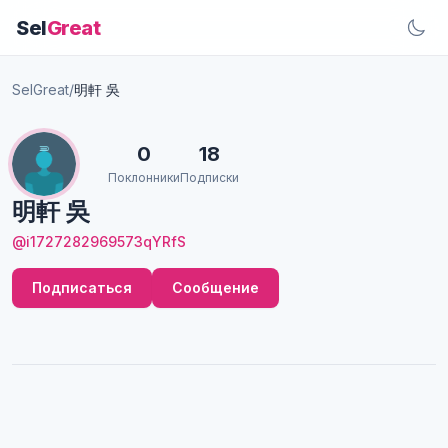
Sel
Great
SelGreat
/
明軒 吳
0
18
Поклонники
Подписки
明軒 吳
@i1727282969573qYRfS
Подписаться
Сообщение