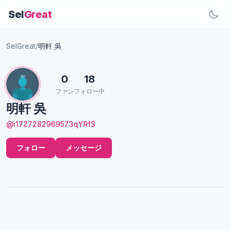
Sel
Great
SelGreat
/
明軒 吳
0
18
ファン
フォロー中
明軒 吳
@i1727282969573qYRfS
フォロー
メッセージ