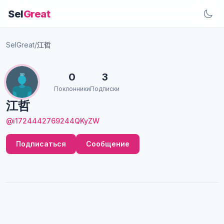
Sel
Great
SelGreat
/
江哲
0
3
Поклонники
Подписки
江哲
@i1724442769244QKyZW
Подписаться
Сообщение