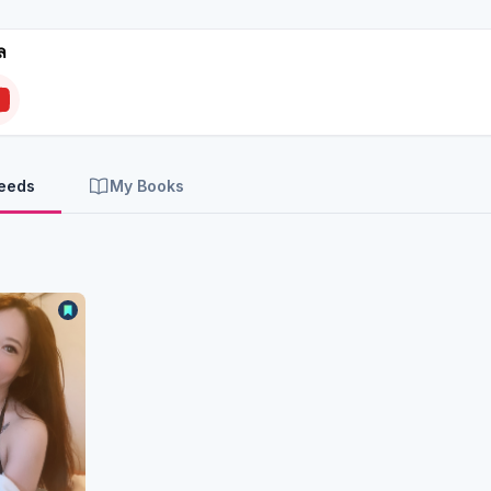
ล
Feeds
My Books