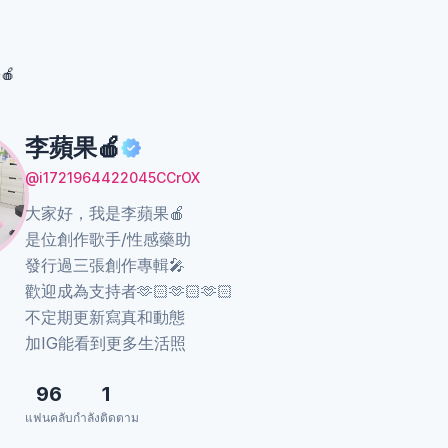
🍎
李蘋果🍎
@i1721964422045CCrOX
大家好，我是李蘋果🍎
是位創作歌手/性感藥助
發行過三張創作專輯🎤
歡迎成為支持者🫶🏻🫶🏻🫶🏻
不定期更新寫真和動態
加IG能看到更多生活照
96
1
แฟนคลับ
กำลังติดตาม