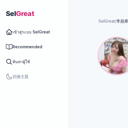
Sel
Great
SelGreat
/
李蘋果
เข้าสู่ระบบ SelGreat
Recommended
ค้นหาผู้ใช้
切換主題