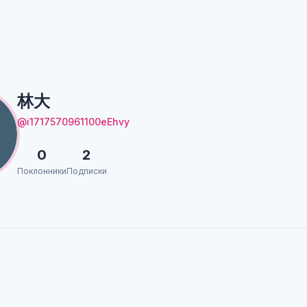
林大
@i1717570961100eEhvy
0
2
Поклонники
Подписки