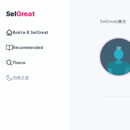
Sel
Great
SelGreat
/
林大
Войти В SelGreat
Recommended
Поиск
切換主題