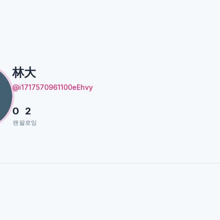
林大
@i1717570961100eEhvy
0
2
팬
팔로잉