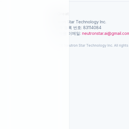
SelGreat
Neutron Star Technology Inc.
사업자 등록 번호: 83114084
고객지원 이메일:
neutronstar.ai@gmail.co
© 2026 Neutron Star Technology Inc. All rights