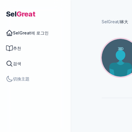
Sel
Great
SelGreat
/
林大
SelGreat에 로그인
추천
검색
切換主題