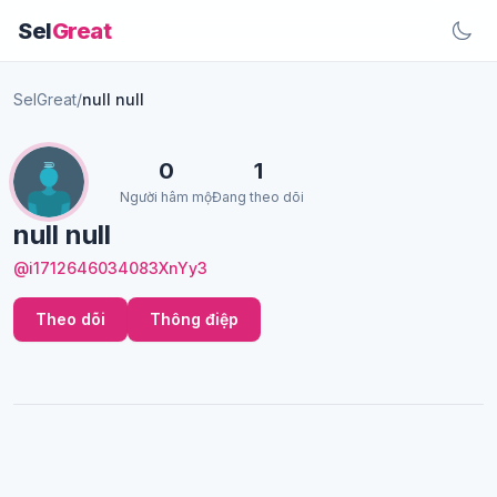
Sel
Great
SelGreat
/
null null
0
1
Người hâm mộ
Đang theo dõi
null null
@i1712646034083XnYy3
Theo dõi
Thông điệp