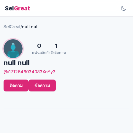
Sel
Great
SelGreat
/
null null
0
1
แฟนคลับ
กำลังติดตาม
null null
@i1712646034083XnYy3
ติดตาม
ข้อความ