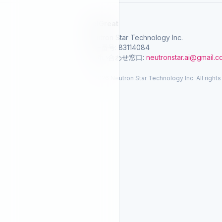
SelGreat
Neutron Star Technology Inc.
統一番号: 83114084
お問い合わせ窓口:
neutronstar.ai@gmail.
© 2026 Neutron Star Technology Inc. All rights