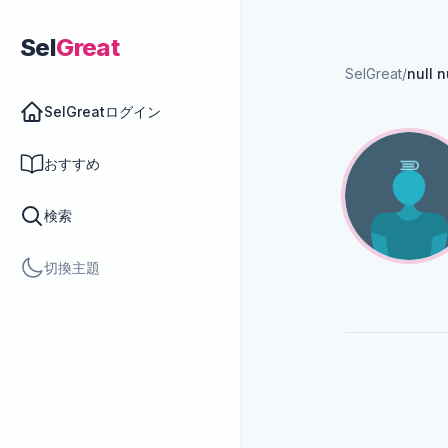
Sel
Great
SelGreat
/
null n
SelGreatログイン
おすすめ
検索
切換主題