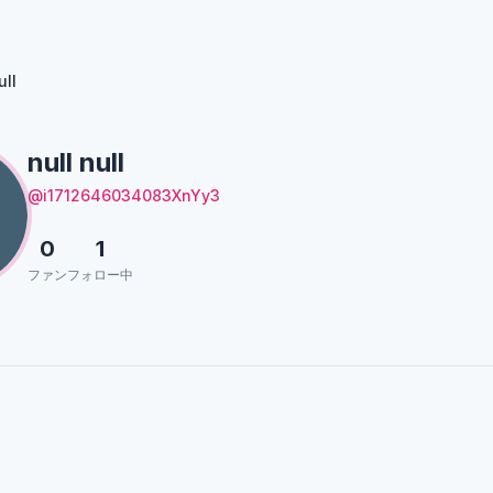
ull
null null
@i1712646034083XnYy3
0
1
ファン
フォロー中