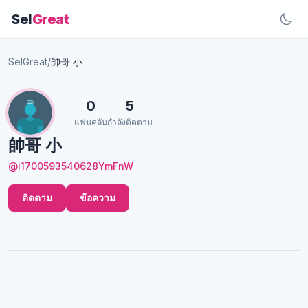
Sel
Great
SelGreat
/
帥哥 小
0
5
แฟนคลับ
กำลังติดตาม
帥哥 小
@i1700593540628YmFnW
ติดตาม
ข้อความ