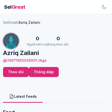
Sel
Great
SelGreat
/
Azriq Zailani
0
0
Người hâm mộ
Đang theo dõi
Azriq Zailani
@i1697195333600YJAga
Theo dõi
Thông điệp
Latest Feeds