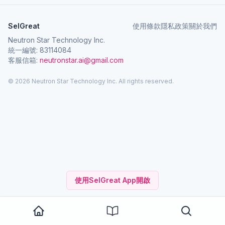
SelGreat
使用條款
隱私政策
關於我們
Neutron Star Technology Inc.
統一編號: 83114084
客服信箱:
neutronstar.ai@gmail.com
© 2026 Neutron Star Technology Inc. All rights reserved.
使用SelGreat App開啟