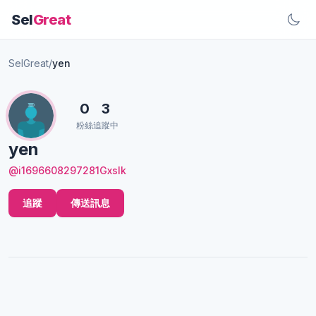
Sel
Great
SelGreat
/
yen
0
3
粉絲
追蹤中
yen
@i1696608297281Gxslk
追蹤
傳送訊息