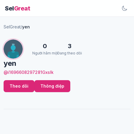
Sel
Great
SelGreat
/
yen
0
3
Người hâm mộ
Đang theo dõi
yen
@i1696608297281Gxslk
Theo dõi
Thông điệp