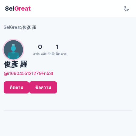
Sel
Great
SelGreat
/
俊彥 羅
0
1
แฟนคลับ
กำลังติดตาม
俊彥 羅
@i1690455121279Fn5St
ติดตาม
ข้อความ