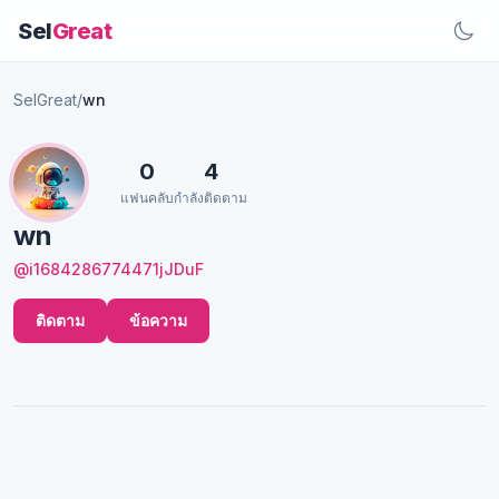
Sel
Great
SelGreat
/
wn
0
4
แฟนคลับ
กำลังติดตาม
wn
@i1684286774471jJDuF
ติดตาม
ข้อความ