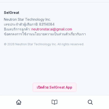
SelGreat
Neutron Star Technology Inc.
เลขประจำตัวผู้เสียภาษี: 83114084
อีเมลบริการลูกค้า:
neutronstar.ai@gmail.com
ข้อตกลงการใช้งาน
นโยบายความเป็นส่วนตัว
เกี่ยวกับเรา
© 2026 Neutron Star Technology Inc. All rights reserved.
เปิดด้วย SelGreat App