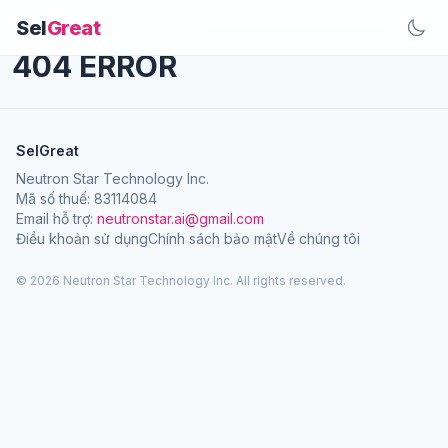
Sel
Great
404 ERROR
SelGreat
Neutron Star Technology Inc.
Mã số thuế: 83114084
Email hỗ trợ:
neutronstar.ai@gmail.com
Điều khoản sử dụng
Chính sách bảo mật
Về chúng tôi
© 2026 Neutron Star Technology Inc. All rights reserved.