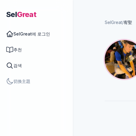
Sel
Great
SelGreat
/
宥聖
SelGreat에 로그인
추천
검색
切換主題