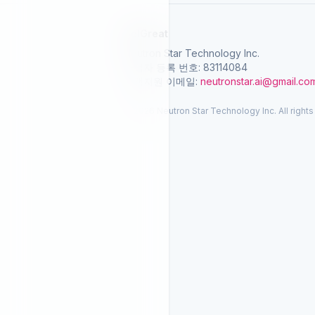
SelGreat
Neutron Star Technology Inc.
사업자 등록 번호: 83114084
고객지원 이메일:
neutronstar.ai@gmail.co
© 2026 Neutron Star Technology Inc. All rights