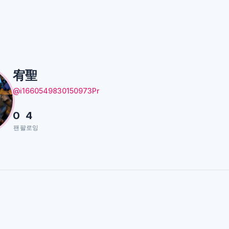
宥聖
@i1660549830150973Pr
0
4
팬
팔로잉