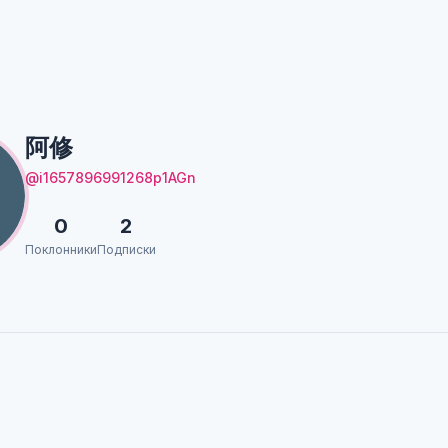
阿修
@i1657896991268p1AGn
0
2
Поклонники
Подписки