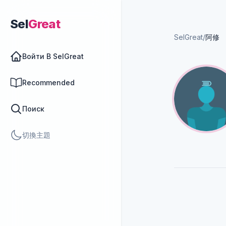
Sel
Great
SelGreat
/
阿修
Войти В SelGreat
Recommended
Поиск
切換主題