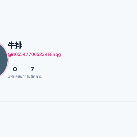
牛排
@i1655477065834EEnqg
0
7
แฟนคลับ
กำลังติดตาม