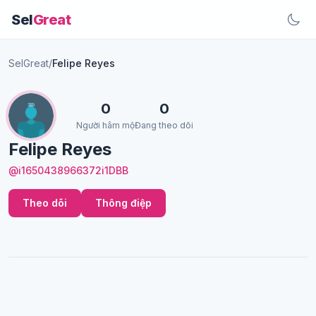
Sel
Great
SelGreat
/
Felipe Reyes
0
0
Người hâm mộ
Đang theo dõi
Felipe Reyes
@i1650438966372i1DBB
Theo dõi
Thông điệp