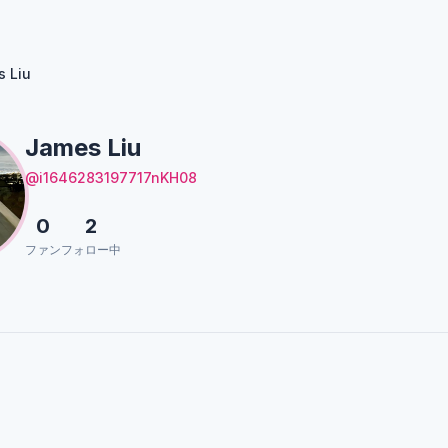
 Liu
James Liu
@i1646283197717nKH08
0
2
ファン
フォロー中