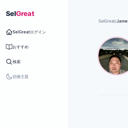
Sel
Great
SelGreat
/
James
SelGreatログイン
おすすめ
検索
切換主題