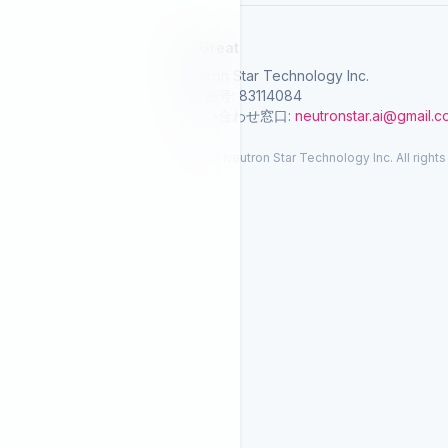
SelGreat
Neutron Star Technology Inc.
統一番号: 83114084
お問い合わせ窓口:
neutronstar.ai@gmail.
© 2026 Neutron Star Technology Inc. All rights