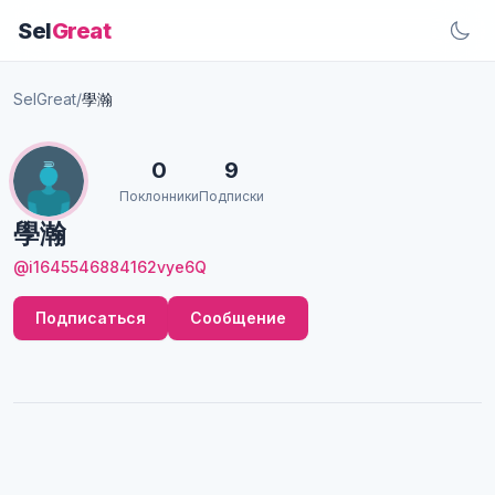
Sel
Great
SelGreat
/
學瀚
0
9
Поклонники
Подписки
學瀚
@i1645546884162vye6Q
Подписаться
Сообщение