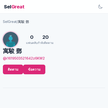
Sel
Great
SelGreat
/
寓駿 鄧
0
20
แฟนคลับ
กำลังติดตาม
寓駿 鄧
@i1619503521642z6KW2
ติดตาม
ข้อความ