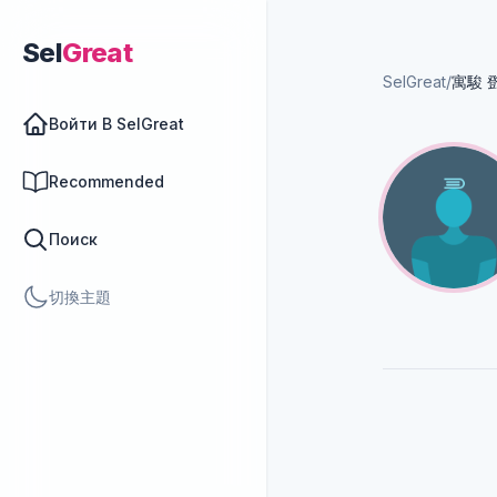
Sel
Great
SelGreat
/
寓駿 
Войти В SelGreat
Recommended
Поиск
切換主題