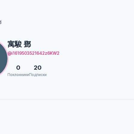
鄧
寓駿 鄧
@i1619503521642z6KW2
0
20
Поклонники
Подписки