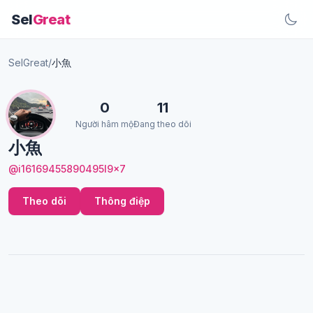
Sel
Great
SelGreat
/
小魚
0
11
Người hâm mộ
Đang theo dõi
小魚
@i16169455890495I9x7
Theo dõi
Thông điệp