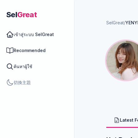
Sel
Great
SelGreat
/
YENY
เข้าสู่ระบบ SelGreat
Recommended
ค้นหาผู้ใช้
切換主題
Latest 