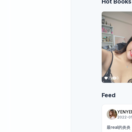
Hot Books
22
0
Feed
YENYE
2022-01
最real的炎炎