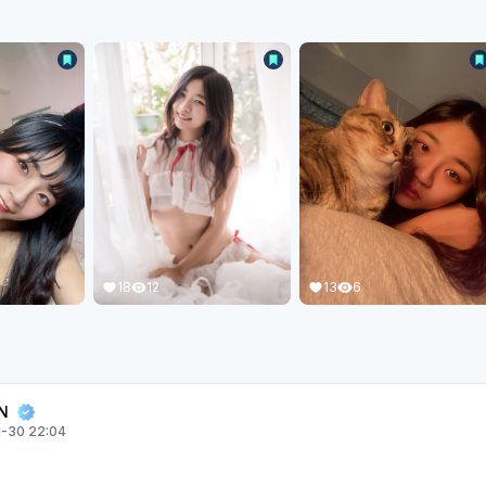
13
6
18
12
N
-30 22:04