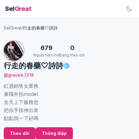
Sel
Great
SelGreat
/
行走的春藥🤍詩詩
679
0
Người hâm mộ
Đang theo dõi
行走的春藥🤍詩詩
@gracee_1216
紅酒銷售女業務
兼職外拍model
全天上下服務您
把你手指伸出來
點點我一下好嗎
Theo dõi
Thông điệp