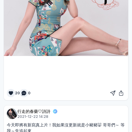
20
0
行走的春藥🤍詩詩
2021-12-22 14:28
今天即將有新寫真上片！我如果沒更新就是小豬豬🐷 哥哥們～ 等
我～先追起來