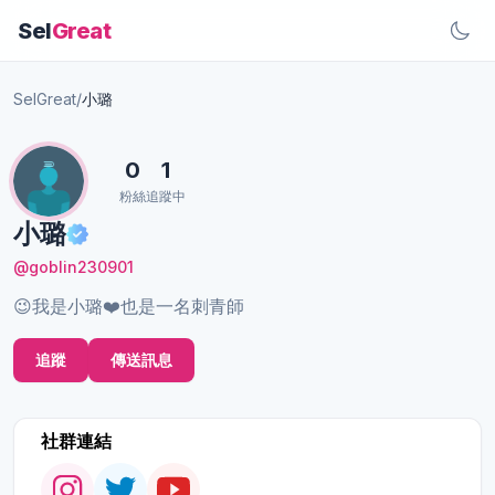
Sel
Great
SelGreat
/
小璐
0
1
粉絲
追蹤中
小璐
@goblin230901
😉我是小璐❤️也是一名刺青師
追蹤
傳送訊息
社群連結