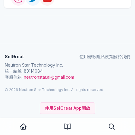
SelGreat
使用條款
隱私政策
關於我們
Neutron Star Technology Inc.
統一編號: 83114084
客服信箱:
neutronstar.ai@gmail.com
© 2026 Neutron Star Technology Inc. All rights reserved.
使用SelGreat App開啟