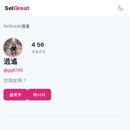
Sel
Great
SelGreat
/
逍遙
4
56
팬
팔로잉
逍遙
@gg8765
交朋友嗎？
팔로우
메시지