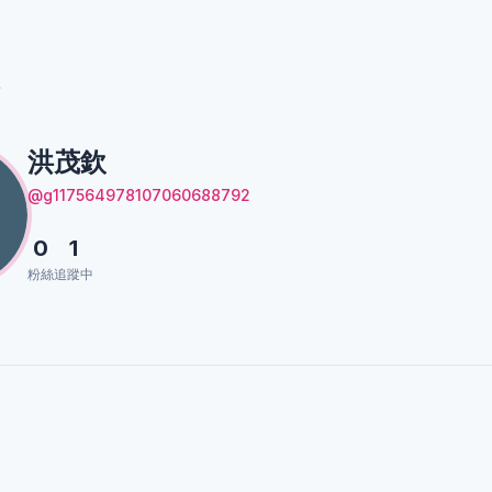
欽
洪茂欽
@g117564978107060688792
0
1
粉絲
追蹤中