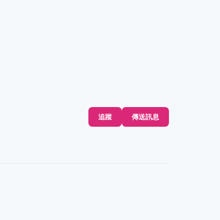
追蹤
傳送訊息