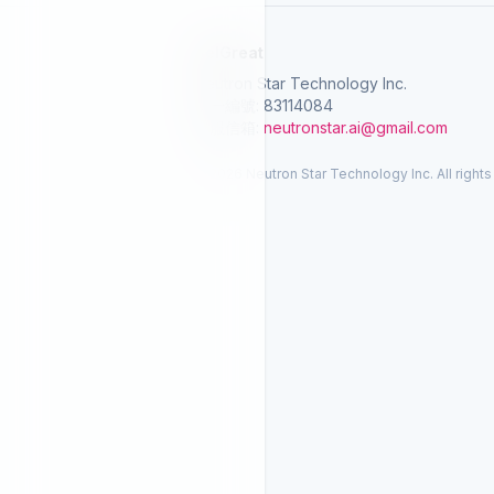
SelGreat
Neutron Star Technology Inc.
統一編號: 83114084
客服信箱:
neutronstar.ai@gmail.com
© 2026 Neutron Star Technology Inc. All rights