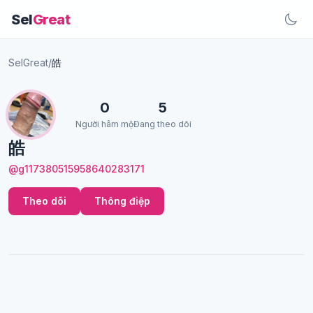
Sel
Great
SelGreat
/
皓
0
5
Người hâm mộ
Đang theo dõi
皓
@g117380515958640283171
Theo dõi
Thông điệp