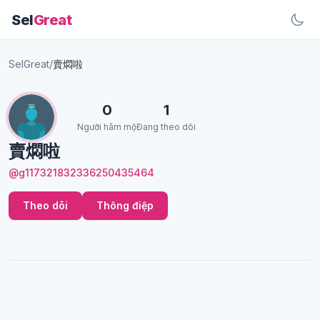
Sel
Great
SelGreat
/
賣燜啦
0
1
Người hâm mộ
Đang theo dõi
賣燜啦
@g117321832336250435464
Theo dõi
Thông điệp