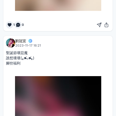
1
0
劉冠宜
2023-11-17 16:21
聖誕節壞惡魔
誰想壞壞(⁎⁍̴̛ᴗ⁍̴̛⁎)
腳控福利