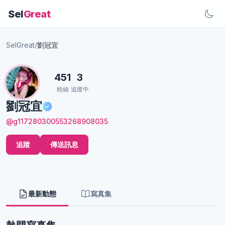
Sel
Great
SelGreat
/
劉冠宜
451
3
粉絲
追蹤中
劉冠宜
@g117280300553268908035
追蹤
傳送訊息
最新動態
寫真集