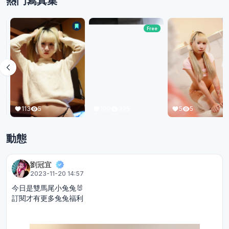
熱門寫真集
Free
113
5
5
5
100
335
動態
劉冠宜
2023-11-20 14:57
今日是雙馬尾小兔兔🐰
訂閱才有更多兔兔福利