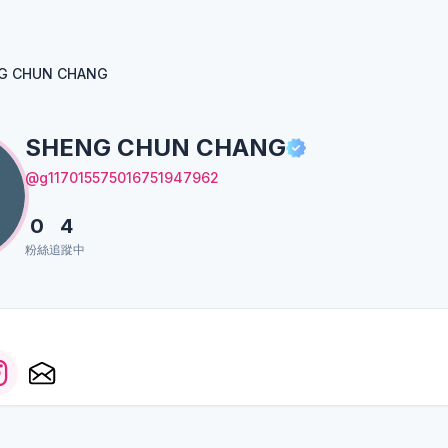
G CHUN CHANG
SHENG CHUN CHANG
@g117015575016751947962
0
4
粉絲
追蹤中