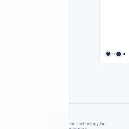
0
0
SelGreat
Neutron Star Technology Inc.