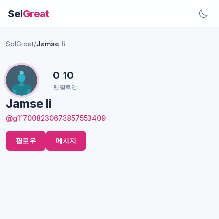
Sel
Great
SelGreat
/
Jamse li
0
10
팬
팔로잉
Jamse li
@g117008230673857553409
팔로우
메시지