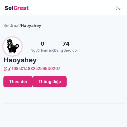
Sel
Great
SelGreat
/
Haoyahey
0
74
Người hâm mộ
Đang theo dõi
Haoyahey
@g116850148825259540207
Theo dõi
Thông điệp