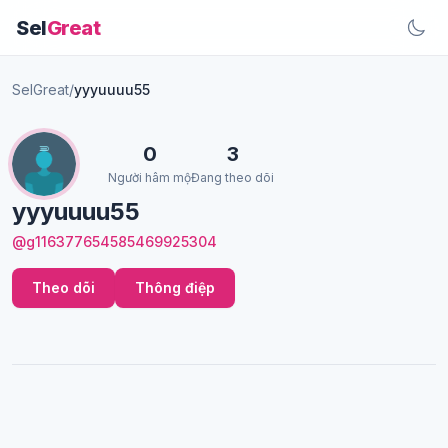
Sel
Great
SelGreat
/
yyyuuuu55
0
3
Người hâm mộ
Đang theo dõi
yyyuuuu55
@g116377654585469925304
Theo dõi
Thông điệp